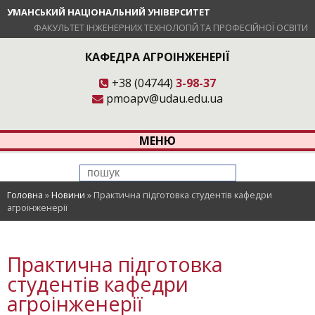
УМАНСЬКИЙ НАЦІОНАЛЬНИЙ УНІВЕРСИТЕТ
ФАКУЛЬТЕТ ІНЖЕНЕРНИХ ТЕХНОЛОГІЙ ТА ПРОФЕСІЙНОЇ ОСВІТИ
КАФЕДРА АГРОІНЖЕНЕРІЇ
+38 (04744)
3-98-37
pmoapv@udau.edu.ua
МЕНЮ
Головна
»
Новини
»
Практична підготовка студентів кафедри
агроінженерії
Практична підготовка
студентів кафедри
агроінженерії